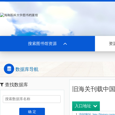
搜索图书馆资源
资
数据库导航
查找数据库
旧海关刊载中
入口地址
确 定
访问地址: http://history.cust