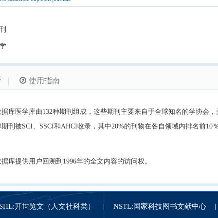
期刊
医学
情
|
使用指南
数据库医学库由
132种期刊组成，这些期刊主要来自于全球知名的学协会，
津期刊被SCI、SSCI和AHCI收录，其中20%的刊物在各自领域内排名前
据库提供用户回溯到1996年的全文内容的访问权。
ASHL:开世览文（人文社科类）
NSTL:国家科技图书文献中心