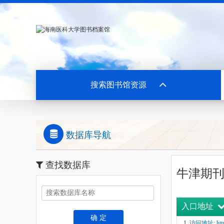
搜索图书馆资源
数据库导航
查找数据库
牛津期刊
入口地址
确 定
访问地址: https: