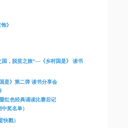
赏饰》
国，脱贫之旅”—《乡村国是》 读书
国是》第二弹 读书分享会
》
” 暨红色经典诵读比赛后记
期中奖名单）
蛋快戳）