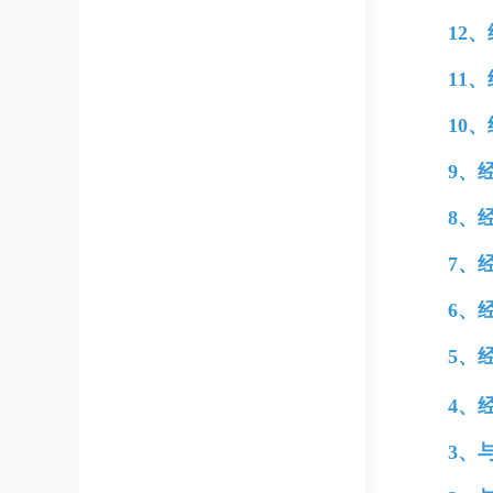
12
11
10
9、
8、
7、
6、
5、
4、
3、