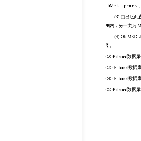
ubMed-in process]
(3) 由出
围内；另一类为 MED
(4) OldM
引。
<2>Pubmed
<3> Pubme
<4> Pubmed
<5>Pubmed数