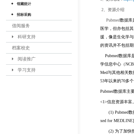
馆藏统计
2、资源介绍
招标采购
Pubmed
数据库
借阅服务
医学，但亦包括其
科研支持
援，像是生化学与细
的资讯并不包括期
档案校史
Pubmed数据
阅读推广
学信息中心（NCBI）
学习支持
Med与其他相关
53年以来的70多
Pubmed数据库主
<1>信息资源丰富
(1) Pubm
xed for MEDLINE
(2) 为了加