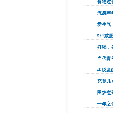
食物过
流感年
爱生气
5种减
好喝，
当代青
@脱发
究竟几
围炉煮
一年之