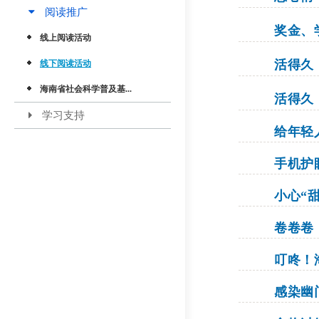
阅读推广
奖金、
线上阅读活动
活得久
线下阅读活动
海南省社会科学普及基...
活得久
学习支持
给年轻
手机护
小心“
卷卷卷，
叮咚！
感染幽