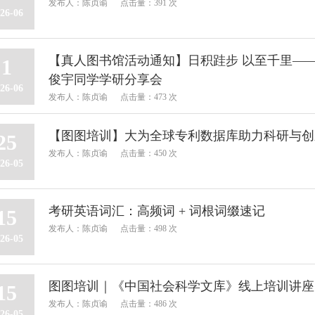
发布人：陈贞谕
点击量：391 次
26-06
【真人图书馆活动通知】日积跬步 以至千里—
1
俊宇同学学研分享会
26-06
发布人：陈贞谕
点击量：473 次
【图图培训】大为全球专利数据库助力科研与创
25
发布人：陈贞谕
点击量：450 次
26-05
考研英语词汇：高频词 + 词根词缀速记
15
发布人：陈贞谕
点击量：498 次
26-05
图图培训｜《中国社会科学文库》线上培训讲座
15
发布人：陈贞谕
点击量：486 次
26-05