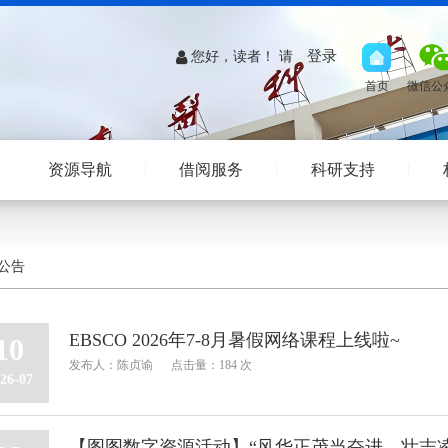
登录
您好，读者！ 请
资源导航
借阅服务
科研支持
公告
EBSCO 2026年7-8月暑假网络课程上线啦~
10
发布人：陈贞谕
点击量：184 次
26-07
【图图数字资源活动】“风华正茂当奋进，壮志