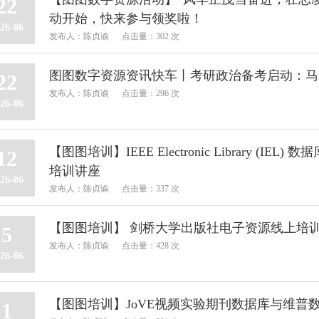
22
动开始，快来参与领奖啦！
26-06
发布人：陈贞谕
点击量：302 次
图图数字资源资讯快车丨考研政治备考启动：马
22
发布人：陈贞谕
点击量：296 次
26-06
【图图培训】IEEE Electronic Library (IEL) 
12
培训讲座
26-06
发布人：陈贞谕
点击量：337 次
【图图培训】 剑桥大学出版社电子资源线上培
5
发布人：陈贞谕
点击量：428 次
26-06
【图图培训】JoVE视频实验期刊数据库与维普
1