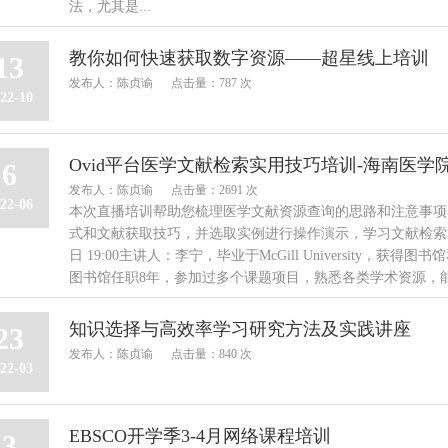
法，尤其是...
教你如何快速获取数字资源——超星线上培训
13
发布人：陈贞谕
点击量：787 次
22-10
Ovid平台医学文献检索实用技巧培训-海南医学
6
发布人：陈贞谕
点击量：2691 次
22-06
本次直播培训帮助您梳理医学文献资源查询的思路和注意事项，
式和文献获取技巧，并选取实例进行操作演示，学习文献检索和
日 19:00主讲人：李宁，毕业于McGill University
图书馆任职8年，参加过多个课题项目，熟悉各类学术资源，能
知识选择与高效率学习研究方法及实践讲座
23
发布人：陈贞谕
点击量：840 次
22-03
EBSCO开学季3-4月网络课程培训
3