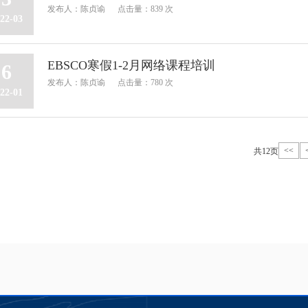
发布人：陈贞谕
点击量：839 次
22-03
EBSCO寒假1-2月网络课程培训
6
发布人：陈贞谕
点击量：780 次
22-01
<<
共12页