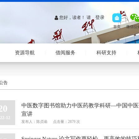
登录
您好，读者！ 请
资源导航
借阅服务
科研支持
公告
中医数字图书馆助力中医药教学科研—中国中医
20
宣讲
22-12
发布人：陈贞谕
点击量：2879 次
Springer Nature 论文写作更轻松、更高效的