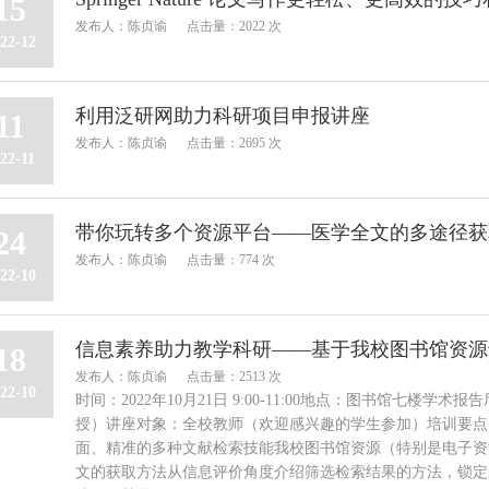
15
发布人：陈贞谕
点击量：2022 次
22-12
利用泛研网助力科研项目申报讲座
11
发布人：陈贞谕
点击量：2695 次
22-11
带你玩转多个资源平台——医学全文的多途径获
24
发布人：陈贞谕
点击量：774 次
22-10
信息素养助力教学科研——基于我校图书馆资源
18
发布人：陈贞谕
点击量：2513 次
22-10
时间：2022年10月21日 9:00-11:00地点：图书馆七楼
授）讲座对象：全校教师（欢迎感兴趣的学生参加）培训要点
面、精准的多种文献检索技能我校图书馆资源（特别是电子资
文的获取方法从信息评价角度介绍筛选检索结果的方法，锁定